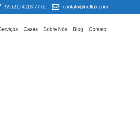
55 (21) 4113-7772
contato@rioflux.com
Serviços
Cases
Sobre Nós
Blog
Contato