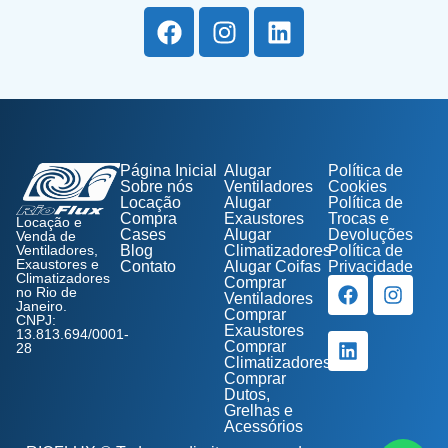
Página Inicial
Alugar
Política de
Sobre nós
Ventiladores
Cookies
Locação
Alugar
Política de
Compra
Exaustores
Trocas e
Locação e
Cases
Alugar
Devoluções
Venda de
Ventiladores,
Blog
Climatizadores
Política de
Exaustores e
Contato
Alugar Coifas
Privacidade
Climatizadores
Comprar
no Rio de
Ventiladores
Janeiro.
Comprar
CNPJ:
Exaustores
13.813.694/0001-
Comprar
28
Climatizadores
Comprar
Dutos,
Grelhas e
Acessórios