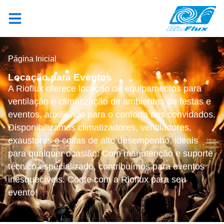
Página Inicial
Locação para Eventos
A Rioflux oferece locação de equipamentos para
ventilação e climatização de ambientes de festas e
eventos, auxiliando para o conforto aos convidados.
Disponibilizamos climatizadores, ventiladores,
exaustores e coifas de alto desempenho, ideais
para qualquer ocasião. Com manutenção e suporte
técnico especializado, contribuímos para eventos
inesquecíveis. Conte com a Rioflux para seu
evento!