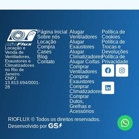
Página Inicial
Alugar
Política de
Sobre nós
Ventiladores
Cookies
Locação
Alugar
Política de
Compra
Exaustores
Trocas e
Locação e
Cases
Alugar
Devoluções
Venda de
Ventiladores,
Blog
Climatizadores
Política de
Exaustores e
Contato
Alugar Coifas
Privacidade
Climatizadores
Comprar
no Rio de
Ventiladores
Janeiro.
Comprar
CNPJ:
Exaustores
13.813.694/0001-
Comprar
28
Climatizadores
Comprar
Dutos,
Grelhas e
Acessórios
RIOFLUX
© Todos os direitos reservados.
Desenvolvido por