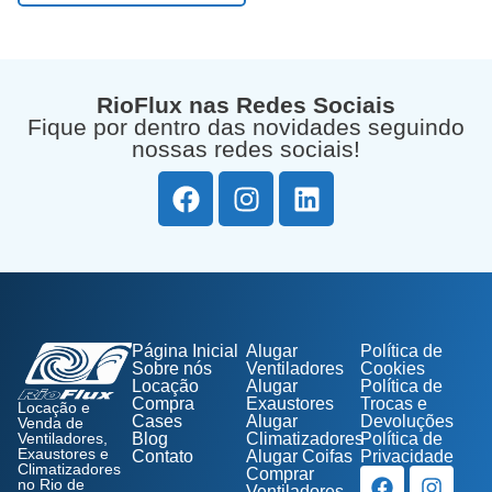
RioFlux nas Redes Sociais
Fique por dentro das novidades seguindo
nossas redes sociais!
Página Inicial
Alugar
Política de
Sobre nós
Ventiladores
Cookies
Locação
Alugar
Política de
Compra
Exaustores
Trocas e
Locação e
Cases
Alugar
Devoluções
Venda de
Ventiladores,
Blog
Climatizadores
Política de
Exaustores e
Contato
Alugar Coifas
Privacidade
Climatizadores
Comprar
no Rio de
Ventiladores