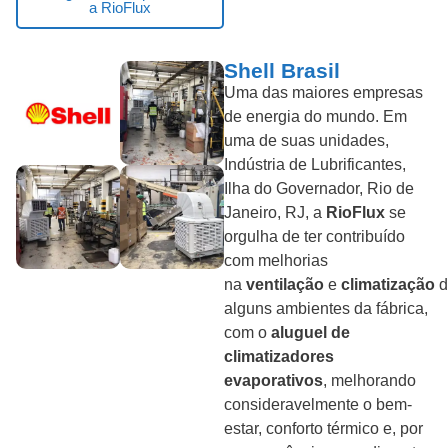
a RioFlux
Shell Brasil
Uma das maiores empresas
de energia do mundo. Em
uma de suas unidades,
Indústria de Lubrificantes,
Ilha do Governador, Rio de
Janeiro, RJ, a
RioFlux
se
orgulha de ter contribuído
com melhorias
na
ventilação
e
climatização
d
alguns ambientes da fábrica,
com o
aluguel de
climatizadores
evaporativos
, melhorando
consideravelmente o bem-
estar, conforto térmico e, por