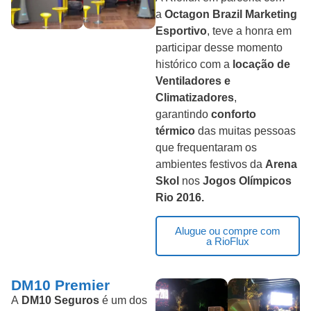
a
Octagon Brazil Marketing
Esportivo
, teve a honra em
participar desse momento
histórico com a
locação de
Ventiladores e
Climatizadores
,
garantindo
conforto
térmico
das muitas pessoas
que frequentaram os
ambientes festivos da
Arena
Skol
nos
Jogos Olímpicos
Rio 2016.
Alugue ou compre com
a RioFlux
DM10 Premier
A
DM10 Seguros
é um dos