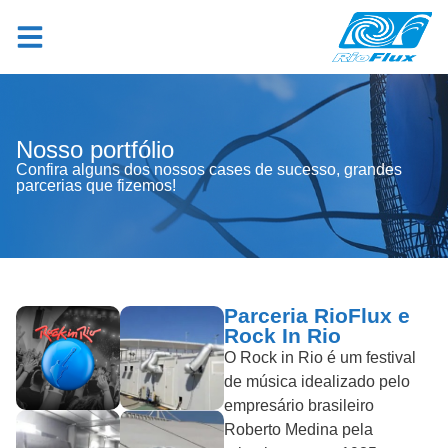
Nosso portfólio
Confira alguns dos nossos cases de sucesso, grandes
parcerias que fizemos!
Parceria RioFlux e
Rock In Rio
O Rock in Rio é um festival
de música idealizado pelo
empresário brasileiro
Roberto Medina pela