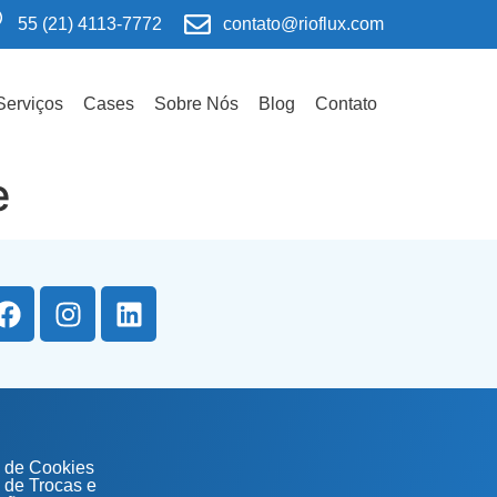
55 (21) 4113-7772
contato@rioflux.com
Serviços
Cases
Sobre Nós
Blog
Contato
e
a de Cookies
a de Trocas e