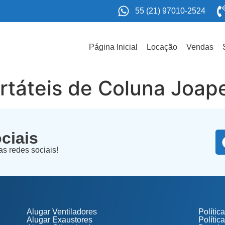
55 (21) 97010-2524
Página Inicial
Locação
Vendas
rtáteis de Coluna Joap
ciais
s redes sociais!
Alugar Ventiladores
Polític
Alugar Exaustores
Polític