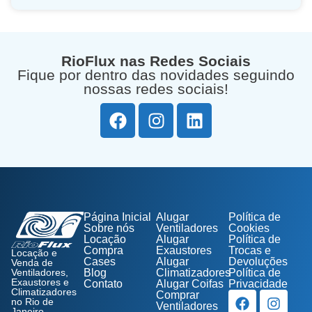
RioFlux nas Redes Sociais
Fique por dentro das novidades seguindo
nossas redes sociais!
Página Inicial
Alugar
Política de
Sobre nós
Ventiladores
Cookies
Locação
Alugar
Política de
Compra
Exaustores
Trocas e
Locação e
Cases
Alugar
Devoluções
Venda de
Ventiladores,
Blog
Climatizadores
Política de
Exaustores e
Contato
Alugar Coifas
Privacidade
Climatizadores
Comprar
no Rio de
Ventiladores
Janeiro.