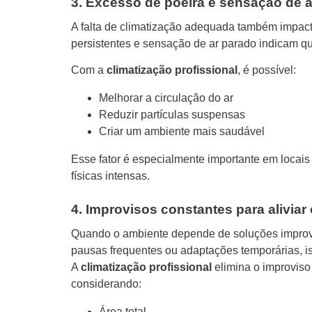
3. Excesso de poeira e sensação de 
A falta de climatização adequada também impact
persistentes e sensação de ar parado indicam q
Com a
climatização profissional
, é possível:
Melhorar a circulação do ar
Reduzir partículas suspensas
Criar um ambiente mais saudável
Esse fator é especialmente importante em locai
físicas intensas.
4. Improvisos constantes para aliviar 
Quando o ambiente depende de soluções improvi
pausas frequentes ou adaptações temporárias, is
A
climatização profissional
elimina o improviso
considerando:
Área total